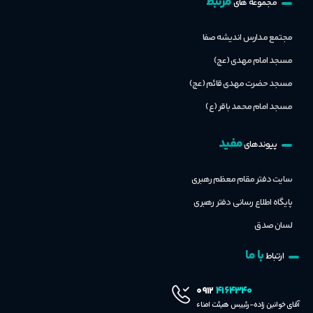
مرتبط
مجموعه های
مجتمع مدارس اندیشه صفا
مسجد امام مهدی (عج)
مسجد حضرت مهدی قائم (عج)
مسجد امام محمد باقر (ع)
مفید
پیوندهای
سایت دفتر مقام معظم رهبری
پایگاه اطلاع رسانی دفتر رهبری
لسان صدق
با ما
ارتباط
۴۱۶۴۳۴۰
۰۹۱۲
آقای خوانین زاده-رئییس هیئت امناء