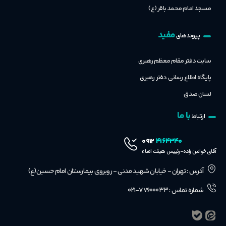
مسجد امام محمد باقر (ع)
مفید
پیوندهای
سایت دفتر مقام معظم رهبری
پایگاه اطلاع رسانی دفتر رهبری
لسان صدق
با ما
ارتباط
۴۱۶۴۳۴۰
۰۹۱۲
آقای خوانین زاده-رئییس هیئت امناء
آدرس : تهران - خیابان شهید مدنی - روبروی بیمارستان امام حسین(ع)
شماره تماس : ۷۷۶۰۰۰۳۳-۰۲۱