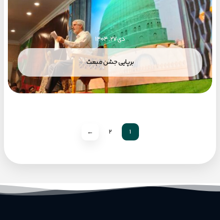
دی ۲۷, ۱۴۰۴
برپایی جشن مبعث
←
2
1