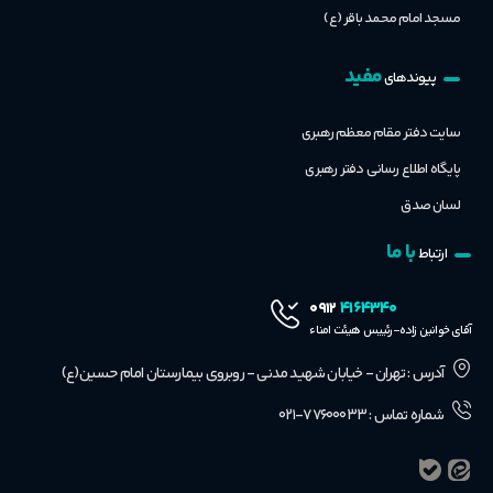
مسجد امام محمد باقر (ع)
مفید
پیوندهای
سایت دفتر مقام معظم رهبری
پایگاه اطلاع رسانی دفتر رهبری
لسان صدق
با ما
ارتباط
۴۱۶۴۳۴۰
۰۹۱۲
آقای خوانین زاده-رئییس هیئت امناء
آدرس : تهران - خیابان شهید مدنی - روبروی بیمارستان امام حسین(ع)
شماره تماس : ۷۷۶۰۰۰۳۳-۰۲۱