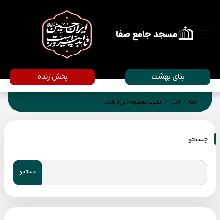
بنای بهشت
پخش زنده
خانه
اخبار
حضرت معصومه(س)، ولادت
/
/
جستجو