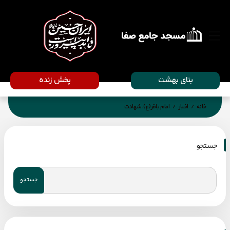
بنای بهشت
پخش زنده
خانه
اخبار
امام باقر(ع)، شهادت
/
/
جستجو