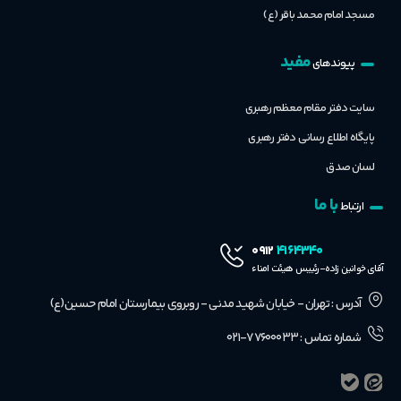
مسجد امام محمد باقر (ع)
مفید
پیوندهای
سایت دفتر مقام معظم رهبری
پایگاه اطلاع رسانی دفتر رهبری
لسان صدق
با ما
ارتباط
۴۱۶۴۳۴۰
۰۹۱۲
آقای خوانین زاده-رئییس هیئت امناء
آدرس : تهران - خیابان شهید مدنی - روبروی بیمارستان امام حسین(ع)
شماره تماس : ۷۷۶۰۰۰۳۳-۰۲۱