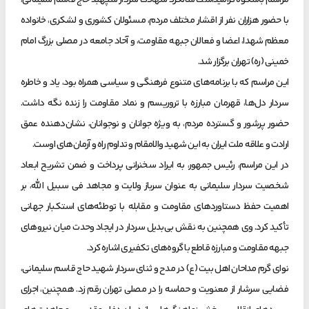
مراسم باشکوه گرامیداشت سالگرد شهادت سردار سپهبد حاج قاسم سلیمانی،
با حضور هزاران نفر از اقشار مختلف مردم، مسئولان کشوری و لشکری، خانواده
معظم شهدا، اعضا و فعالان جبهه مقاومت، و آحاد جامعه در مصلی بزرگ امام
خمینی (ره) تهران برگزار شد.
این مراسم که با برنامه‌های متنوع فرهنگی و سیاسی همراه بود، یاد و خاطره
سردار دل‌ها، قهرمان مبارزه با تروریسم و نماد مقاومت را زنده نگه داشت.
حضور پرشور و گسترده مردم، به ویژه جوانان و نوجوانان، نشان‌دهنده عمق
ارادت و علاقه ملت ایران به این شهید والامقام و تداوم راه و آرمان‌های اوست.
در این مراسم، رئیس جمهور، به ایراد سخنرانی پرداخت و ضمن تشریح ابعاد
شخصیت سردار سلیمانی به عنوان سرباز ولایت و مجاهد فی سبیل الله، بر
اهمیت حفظ دستاوردهای مقاومت و مقابله با توطئه‌های استکبار جهانی
تأکید کرد. وی همچنین به نقش بی‌بدیل سردار در ایجاد وحدت میان نیروهای
جبهه مقاومت و مبارزه قاطع با گروه‌های تکفیری اشاره کرد.
نوای گرم مداحان اهل بیت (ع) در مدح و ثنای سردار شهید حاج قاسم سلیمانی،
فضایی سرشار از معنویت و حماسه را در مصلی تهران رقم زد. همچنین، اجرای